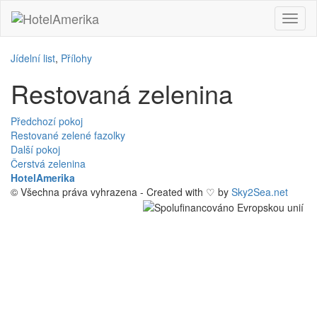
Skip
Toggl
to
naviga
content
Jídelní list
,
Přílohy
Restovaná zelenina
Post
Předchozí pokoj
Restované zelené fazolky
navigation
Další pokoj
Čerstvá zelenina
HotelAmerika
© Všechna práva vyhrazena - Created with ♡ by
Sky2Sea.net