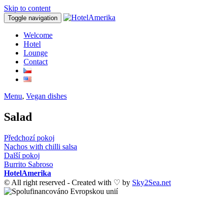
Skip to content
Toggle navigation
Welcome
Hotel
Lounge
Contact
Menu
,
Vegan dishes
Salad
Post
Předchozí pokoj
Nachos with chilli salsa
navigation
Další pokoj
Burrito Sabroso
HotelAmerika
© All right reserved - Created with ♡ by
Sky2Sea.net